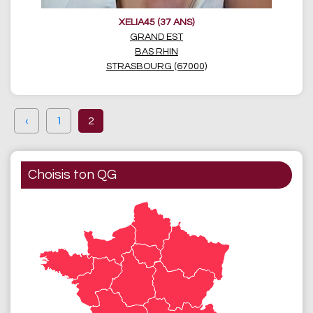
XELIA45 (37 ANS)
GRAND EST
BAS RHIN
STRASBOURG (67000)
‹
1
2
Choisis ton QG