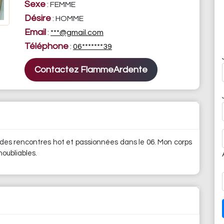
Sexe
: FEMME
Désire
: HOMME
Email
:
***@gmail.com
Téléphone
:
06*******39
Contactez FlammeArdente
 des rencontres hot et passionnées dans le 06. Mon corps
noubliables.