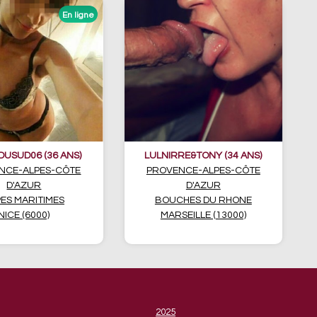
DUSUD06 (36 ANS)
LULNIRRE&TONY (34 ANS)
NCE-ALPES-CÔTE
PROVENCE-ALPES-CÔTE
D'AZUR
D'AZUR
ES MARITIMES
BOUCHES DU RHONE
NICE (6000)
MARSEILLE (13000)
2025