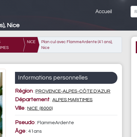
Accueil
), Nice
S
NICE
Plan cul avec FlammeArdente (41 ans),
IMES
Nice
Informations personnelles
Région
:
PROVENCE-ALPES-CÔTE D'AZUR
Département
:
ALPES MARITIMES
Ville
:
NICE (6000)
Pseudo
: FlammeArdente
Âge
: 41ans