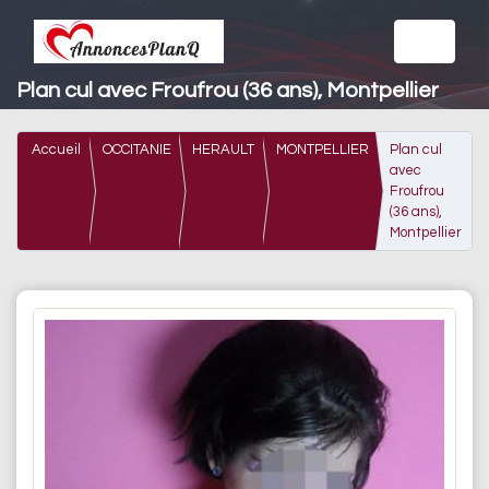
Plan cul avec Froufrou (36 ans), Montpellier
Accueil
OCCITANIE
HERAULT
MONTPELLIER
Plan cul
avec
Froufrou
(36 ans),
Montpellier