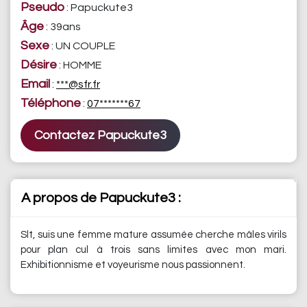
Pseudo
: Papuckute3
Âge
: 39ans
Sexe
: UN COUPLE
Désire
: HOMME
Email
:
***@sfr.fr
Téléphone
:
07*******67
Contactez Papuckute3
A propos de Papuckute3 :
Slt, suis une femme mature assumée cherche mâles virils
pour plan cul à trois sans limites avec mon mari.
Exhibitionnisme et voyeurisme nous passionnent.