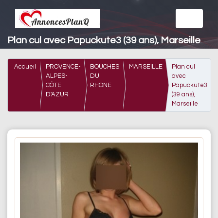
Plan cul avec Papuckute3 (39 ans), Marseille
Accueil
PROVENCE-
BOUCHES
MARSEILLE
Plan cul
ALPES-
DU
avec
CÔTE
RHONE
Papuckute3
D'AZUR
(39 ans),
Marseille