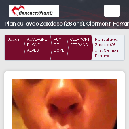
Plan cul avec Zaxdose (26 ans), Clermont-Ferra
Accueil
AUVERGNE-
PUY
CLERMONT
Plan cul avec
RHÔNE-
DE
FERRAND
Zaxdose (26
ALPES
DOME
ans), Clermont-
Ferrand