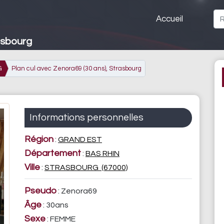
Accueil
asbourg
G
Plan cul avec Zenora69 (30 ans), Strasbourg
Informations personnelles
Région
:
GRAND EST
Département
:
BAS RHIN
Ville
:
STRASBOURG (67000)
Pseudo
: Zenora69
Âge
: 30ans
Sexe
: FEMME