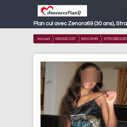
Plan cul avec Zenora69 (30 ans), Str
Accueil
GRAND EST
BAS RHIN
STRASBOUR