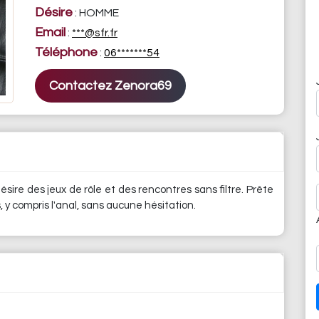
Désire
: HOMME
Email
:
***@sfr.fr
Téléphone
:
06*******54
Contactez Zenora69
sire des jeux de rôle et des rencontres sans filtre. Prête
, y compris l'anal, sans aucune hésitation.