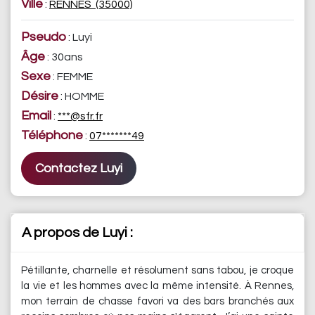
Ville
:
RENNES (35000)
Pseudo
: Luyi
Âge
: 30ans
Sexe
: FEMME
Désire
: HOMME
Email
:
***@sfr.fr
Téléphone
:
07*******49
Contactez Luyi
A propos de Luyi :
Pétillante, charnelle et résolument sans tabou, je croque
la vie et les hommes avec la même intensité. À Rennes,
mon terrain de chasse favori va des bars branchés aux