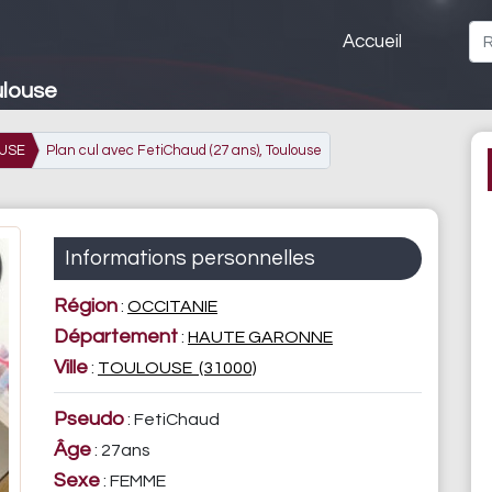
Accueil
ulouse
USE
Plan cul avec FetiChaud (27 ans), Toulouse
Informations personnelles
Région
:
OCCITANIE
Département
:
HAUTE GARONNE
Ville
:
TOULOUSE (31000)
Pseudo
: FetiChaud
Âge
: 27ans
Sexe
: FEMME