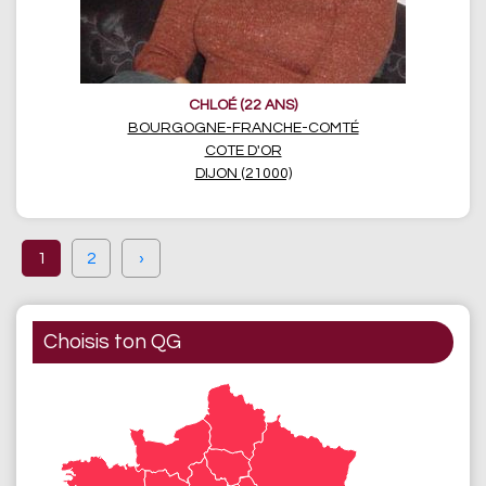
CHLOÉ (22 ANS)
BOURGOGNE-FRANCHE-COMTÉ
COTE D'OR
DIJON (21000)
1
2
›
Choisis ton QG